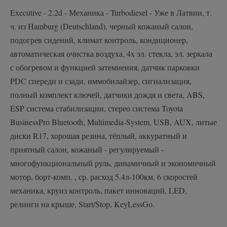
Executive - 2.2d - Механика - Turbodiesel - Уже в Латвии, т.
ч. из Hamburg (Deutschland), черный кожаный салон,
подогрев сидений, климат контроль, кондиционер,
автоматическая очистка воздуха, 4x эл. стекла, эл. зеркала
с обогревом и функцией затемнения, датчик парковки
PDC спереди и сзади, иммобилайзер, сигнализация,
полный комплект ключей, датчики дождя и света, ABS,
ESP система стабилизации, стерео система Toyota
BusinessPro Bluetooth, Multimedia-System, USB, AUX, литые
диски R17, хорошая резина, тёплый, аккуратный и
приятный салон, кожаный - регулируемый -
многофункциональный руль, динамичный и экономичный
мотор, борт-комп. , ср. расход 5.4л-100км, 6 скоростей
механика, круиз контроль, пакет инноваций, LED,
релинги на крыше, Start/Stop, KeyLessGo.