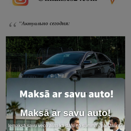
ьно сегодня:
"Актуал
Maksā ar savu auto!
A
udi A3 2.0TDi Ambiente Механика -2004-
Iemaksā savu veco auto kā daļu no summas par Jaunu!