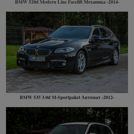
BMW 520d Modern Line Facelift Механика -2014-
BMW 535 3.0d M-Sportpaket Автомат -2012-