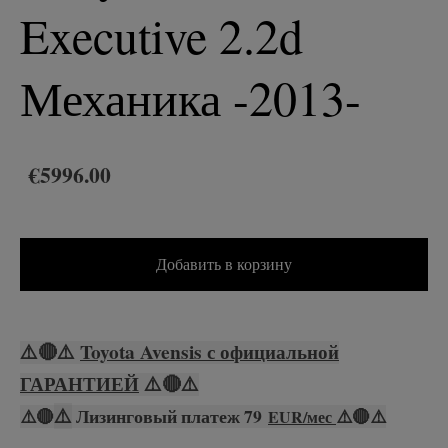
Executive 2.2d
Механика -2013-
€5996.00
Добавить в корзину
⚠️
🔴
⚠️
Toyota Avensis с официальной
ГАРАНТИЕЙ
⚠️
🔴
⚠️
⚠️
⚠️
🔴
Лизинговый платеж 79
⚠️
🔴
⚠️
EUR/мес