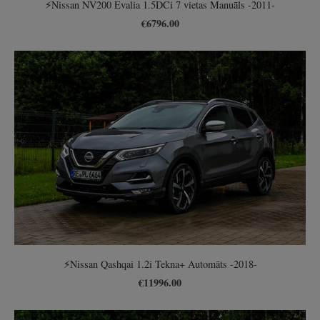
⚡️Nissan NV200 Evalia 1.5DCi 7 vietas Manuāls -2011-
€6796.00
⚡️Nissan Qashqai 1.2i Tekna+ Automāts -2018-
€11996.00