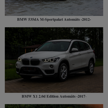
BMW 535dA M-Sportpaket Automāts -2012-
BMW X1 2.0d Edition Automāts -2017
-