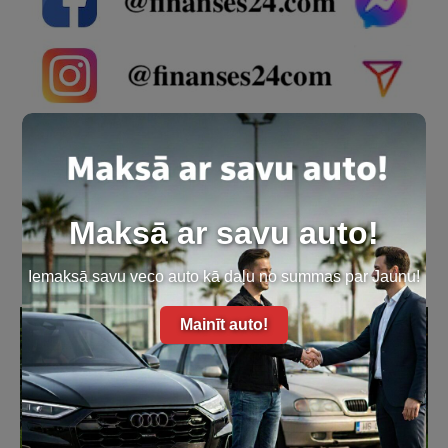
PIEDĀVĀT SAVU CENU!
Maksā ar savu auto!
Aktuāli šodien:
Iemaksā savu veco auto kā daļu no summas par Jaunu!
Mainīt auto!