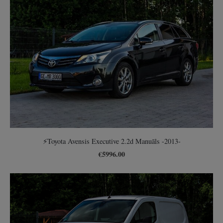
⚡️Toyota Avensis Executive 2.2d Manuāls -2013-
€5996.00