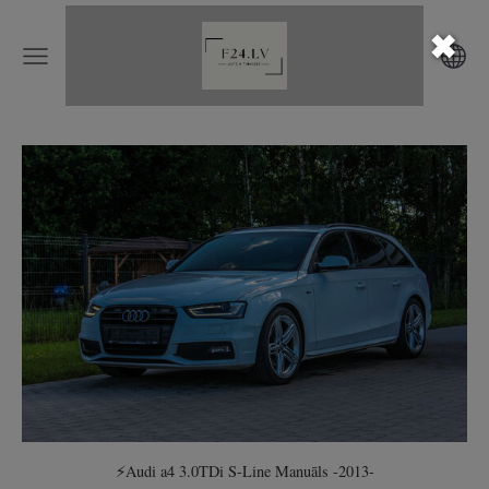
✖
⚡️Audi a4 3.0TDi S-Line Manuāls -2013-