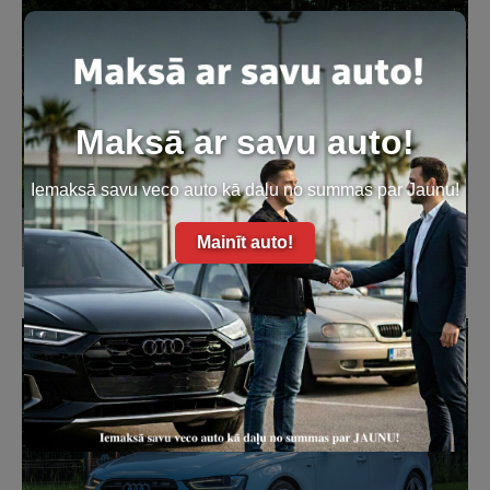
Maksā ar savu auto!
Iemaksā savu veco auto kā daļu no summas par Jaunu!
Mainīt auto!
Audi Q3 2.0TFSi Ambiente Quattro Automāts -2012-