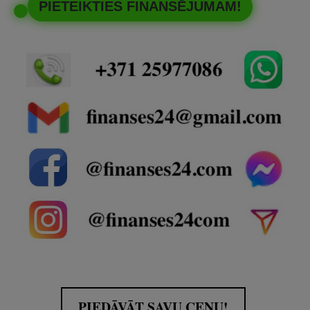
PIETEIKTIES FINANSĒJUMAM!
PIEDĀVĀT SAVU CENU!