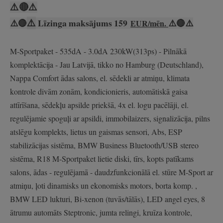
⚠️
🔴
⚠️
⚠️
⚠️
🔴
Līzinga maksājums 159
⚠️
🔴
⚠️
EUR/mēn.
M-Sportpaket - 535dA - 3.0dA 230kW(313ps) - Pilnākā
komplektācija - Jau Latvijā, tikko no Hamburg (Deutschland),
Nappa Comfort ādas salons, el. sēdekli ar atmiņu, klimata
kontrole divām zonām, kondicionieris, automātiskā gaisa
attīrīšana, sēdekļu apsilde priekšā, 4x el. logu pacēlāji, el.
regulējamie spoguļi ar apsildi, immobilaizers, signalizācija, pilns
atslēgu komplekts, lietus un gaismas sensori, Abs, ESP
stabilizācijas sistēma, BMW Business Bluetooth/USB stereo
sistēma, R18 M-Sportpaket lietie diski, tīrs, kopts patīkams
salons, ādas - regulējamā - daudzfunkcionālā el. stūre M-Sport ar
atmiņu, ļoti dinamisks un ekonomisks motors, borta komp. ,
BMW LED lukturi, Bi-xenon (tuvās/tālās), LED angel eyes, 8
ātrumu automāts Steptronic, jumta relingi, kruīza kontrole,