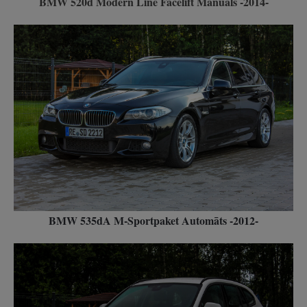
BMW 520d Modern Line Facelift Manuāls -2014-
BMW 535dA M-Sportpaket Automāts -2012-