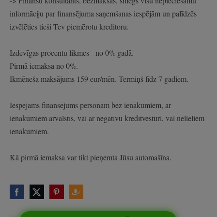
-> Finanšu konsultants, bezmaksas, sniegs visu nepieciešamu
informāciju par finansējuma saņemšanas iespējām un palīdzēs
izvēlēties tieši Tev piemērotu kreditoru.
Izdevīgas procentu likmes - no 0% gadā.
Pirmā iemaksa no 0%.
Ikmēneša maksājums 159 eur/mēn. Termiņš līdz 7 gadiem.
Iespējams finansējums personām bez ienākumiem, ar
ienākumiem ārvalstīs, vai ar negatīvu kredītvēsturi, vai nelieliem
ienākumiem.
Kā pirmā iemaksa var tikt pieņemta Jūsu automašīna.