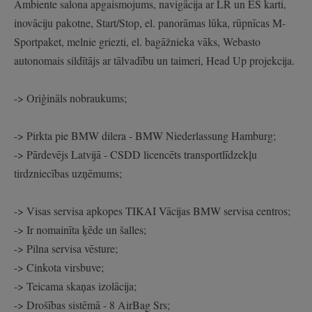
Ambiente salona apgaismojums, navigācija ar LR un ES karti,
inovāciju pakotne, Start/Stop, el. panorāmas lūka, rūpnīcas M-
Sportpaket, melnie griezti, el. bagāžnieka vāks, Webasto
autonomais sildītājs ar tālvadību un taimeri, Head Up projekcija.
-> Oriģināls nobraukums;
-> Pirkta pie BMW dilera - BMW Niederlassung Hamburg;
-> Pārdevējs Latvijā - CSDD licencēts transportlīdzekļu
tirdzniecības uzņēmums;
-> Visas servisa apkopes TIKAI Vācijas BMW servisa centros;
-> Ir nomainīta ķēde un šalles;
-> Pilna servisa vēsture;
-> Cinkota virsbuve;
-> Teicama skaņas izolācija;
-> Drošības sistēmā - 8 AirBag Srs;