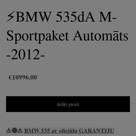
⚡️BMW 535dA M-
Sportpaket Automāts
-2012-
€10996.00
Ielikt grozā
⚠️
🔴
⚠️
BMW 535 ar oficiālu
GARANTIJU