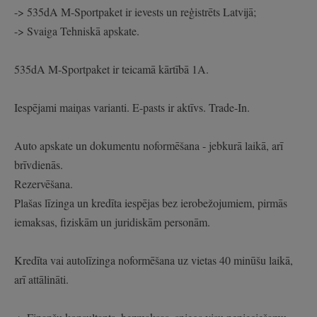
-> 535dA M-Sportpaket ir ievests un reģistrēts Latvijā;
-> Svaiga Tehniskā apskate.
535dA M-Sportpaket ir teicamā kārtībā 1A.
Iespējami maiņas varianti. E-pasts ir aktīvs. Trade-In.
Auto apskate un dokumentu noformēšana - jebkurā laikā, arī
brīvdienās.
Rezervēšana.
Plašas līzinga un kredīta iespējas bez ierobežojumiem, pirmās
iemaksas, fiziskām un juridiskām personām.
Kredīta vai autolīzinga noformēšana uz vietas 40 minūšu laikā,
arī attālināti.