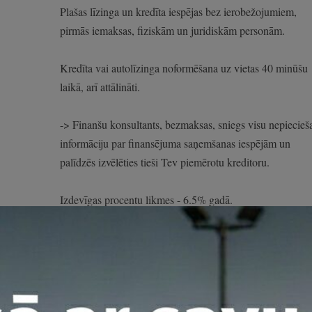
Plašas līzinga un kredīta iespējas bez ierobežojumiem,
pirmās iemaksas, fiziskām un juridiskām personām.
Kredīta vai autolīzinga noformēšana uz vietas 40 minūšu
laikā, arī attālināti.
-> Finanšu konsultants, bezmaksas, sniegs visu nepiecie
informāciju par finansējuma saņemšanas iespējām un
palīdzēs izvēlēties tieši Tev piemērotu kreditoru.
Izdevīgas procentu likmes - 6.5% gadā.
Pirmā iemaksa no 0%.
Ikmēneša maksājums 131 eur/mēn. Termiņš līdz 7 gadie
Iespējams finansējums personām bez ienākumiem, ar
ienākumiem ārvalstīs, vai ar negatīvu kredītvēsturi, vai