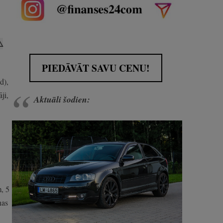
️
PIEDĀVĀT SAVU CENU!
d),
ji,
Aktuāli šodien:
m, 5
nas