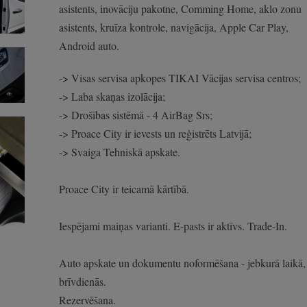
asistents, inovāciju pakotne, Comming Home, aklo zonu
asistents, kruīza kontrole, navigācija, Apple Car Play,
Android auto.
-> Visas servisa apkopes TIKAI Vācijas servisa centros;
-> Laba skaņas izolācija;
-> Drošības sistēmā - 4 AirBag Srs;
-> Proace City ir ievests un reģistrēts Latvijā;
-> Svaiga Tehniskā apskate.
Proace City ir teicamā kārtībā.
Iespējami maiņas varianti. E-pasts ir aktīvs. Trade-In.
Auto apskate un dokumentu noformēšana - jebkurā laikā, 
brīvdienās.
Rezervēšana.