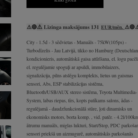
⚠️
⚠️
🔴
Līzinga maksājums 131
⚠️
🔴
⚠
EUR/mēn.
City - 1.5d - 3 sēdvietas - Manuāls - 75kW(105ps) -
Turbodīzelis - Jau Latvijā, tikko no Hamburg (Deutschlan
kondicionieris, automātiskā gaisa attīrīšana, el. logu pacēlā
el. regulējamie spoguļi ar apsildi, immobilaizers,
signalizācija, pilns atslēgu komplekts, lietus un gaismas
sensori, Abs, ESP stabilizācijas sistēma,
Bluetooth/USB/AUX stereo sistēma, Toyota Multimedia-
System, labas riepas, tīrs, kopts patīkams salons, ādas -
regulējamā - daudzfunkcionālā stūre, ļoti dinamisks un
ekonomisks motors, borta komp. , vid. patēr. - 4.2l/100k
ātrumu manuāls, miglas lukturi, Start/Stop, PDC parkoša
sensori priekšā un aizmugurē, automātiskās parkošanās