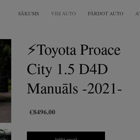
SĀKUMS
VISI AUTO
PĀRDOT AUTO
A
⚡️Toyota Proace
City 1.5 D4D
Manuāls -2021-
€8496.00
Ielikt grozā