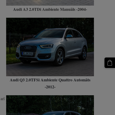
A
udi A3 2.0TDi Ambiente Manuāls -2004-
Audi Q3 2.0TFSi Ambiente Quattro Automāts
-2012-
arī