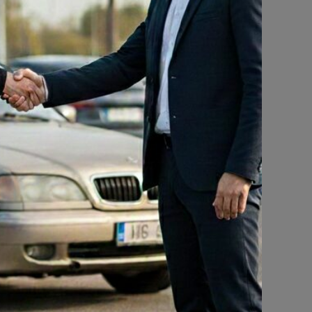
BMW X1 2.0d Edition Automāts -2017
-
Citroen Jumpy 2.0HDi Manuāls -2010-