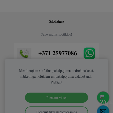
Sīkdatnes
Seko mums soctīklos!
Mēs lietojam sīkfailus pakalpojuma nodrošināšanai,
mārketinga nolūkiem un pakalpojuma uzlabošanai.
Pielāgot
Pieņemt visus
Pieņemt tikai nepieciešamos