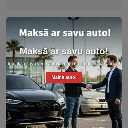
Jaunākie ieraksti
Maksā ar savu auto!
Pārdod savu auto pie mums!
Iemaksā savu veco auto kā daļu no summas par Jaunu!
9. augusts. 2023
Auto iegāde ziemā
Mainīt auto!
23. janvāris. 2023
Kas ir kredītvēsture?
30. jūnijs. 2020
"Līzings" vai "Kredīts auto iegādei"?
16. jūnijs. 2020
Kredīts - AR brokeru vai BEZ.